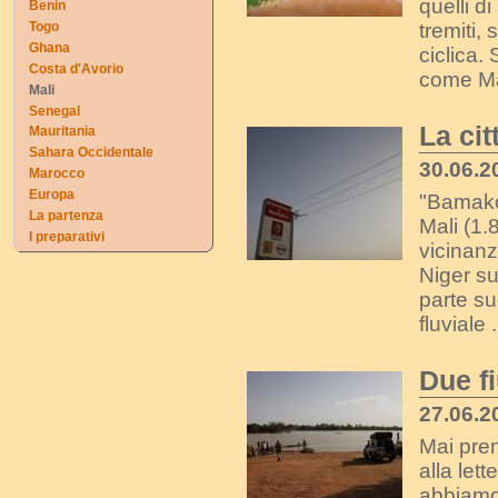
quelli di
Benin
tremiti,
Togo
Ghana
ciclica.
Costa d'Avorio
come Mal
Mali
Senegal
La cit
Mauritania
Sahara Occidentale
30.06.2
Marocco
Europa
"Bamako 
La partenza
Mali (1.
I preparativi
vicinanz
Niger su
parte s
fluviale .
Due f
27.06.2
Mai pren
alla let
abbiamo 