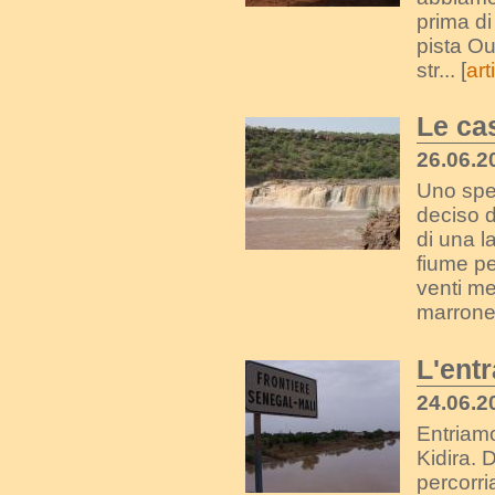
prima di
pista Ou
str... [
art
Le ca
26.06.2
Uno spe
deciso d
di una l
fiume pe
venti me
marrone 
L'entr
24.06.20
Entriamo
Kidira. 
percorr