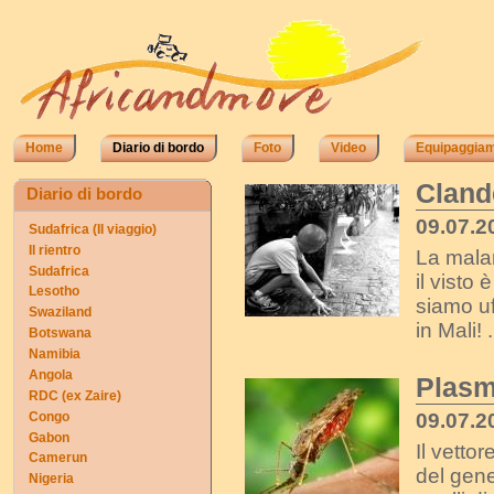
Home
Diario di bordo
Foto
Video
Equipaggia
Clande
Diario di bordo
09.07.2
Sudafrica (II viaggio)
Il rientro
La malar
Sudafrica
il visto 
Lesotho
siamo uf
Swaziland
in Mali! .
Botswana
Namibia
Angola
Plasm
RDC (ex Zaire)
09.07.2
Congo
Gabon
Il vetto
Camerun
del gene
Nigeria