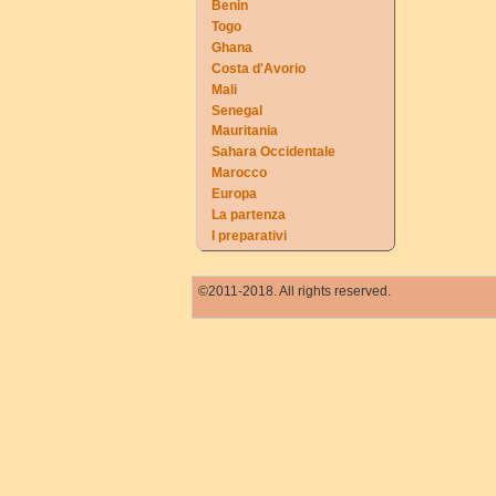
Benin
Togo
Ghana
Costa d'Avorio
Mali
Senegal
Mauritania
Sahara Occidentale
Marocco
Europa
La partenza
I preparativi
©2011-2018. All rights reserved.