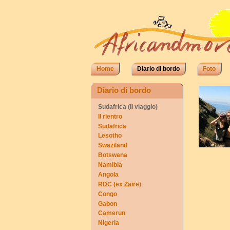
Home
Diario di bordo
Foto
Diario di bordo
Sudafrica (II viaggio)
Il rientro
Sudafrica
Lesotho
Swaziland
Botswana
Namibia
Angola
RDC (ex Zaire)
Congo
Gabon
Camerun
Nigeria