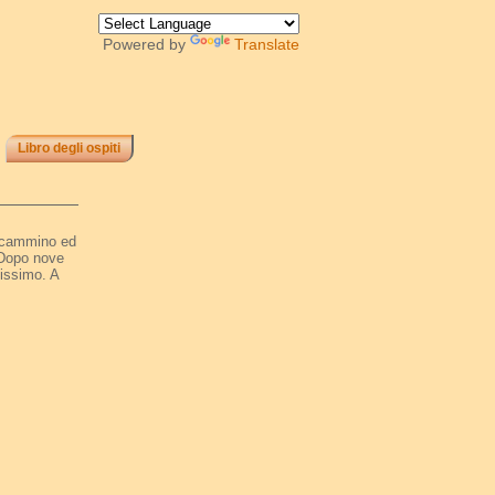
Powered by
Translate
Libro degli ospiti
è cammino ed
.Dopo nove
tissimo. A