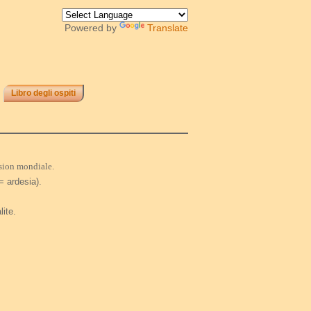
Powered by
Translate
Libro degli ospiti
nsion mondiale.
= ardesia).
lite.