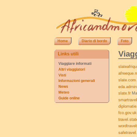
Home
Diario di bordo
Foto
Viag
Links utili
Viaggiare informati
slateafriq
Altri viaggiatori
afreeque.n
Visti
slate.com
Informazioni generali
eda.admin
News
Meteo
slate.fr
Mag
Guide online
smartravel
diplomatie
fco.gov.uk
travel.sta
wordtrave
safetravel