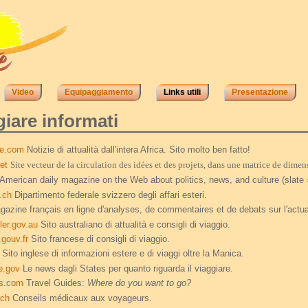
Video
Equipaggiamento
Links utili
Presentazione
giare informati
ue.com
Notizie di attualità dall'intera Africa. Sito molto ben fatto!
et
Site vecteur de la circulation des idées et des projets, dans une matrice de dime
American daily magazine on the Web about politics, news, and culture (slate 
.ch
Dipartimento federale svizzero degli affari esteri.
azine français en ligne d'analyses, de commentaires et de debats sur l'
actua
ler.gov.au
Sito australiano di attualità e consigli di viaggio.
.gouv.fr
Sito francese di consigli di viaggio.
Sito inglese di informazioni estere e di viaggi oltre la Manica.
te.gov
Le news dagli States per quanto riguarda il viaggiare.
ls.com
Travel Guides:
Where do you want to go?
.ch
Conseils médicaux aux voyageurs.