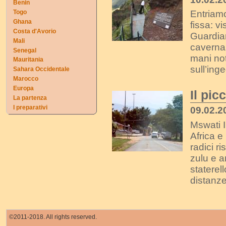
Benin
Entriamo
Togo
Ghana
fissa: vi
Costa d'Avorio
Guardiam
Mali
caverna 
Senegal
mani not
Mauritania
sull’inge
Sahara Occidentale
Marocco
Europa
Il pi
La partenza
I preparativi
09.02.2
Mswati I
Africa e
radici r
zulu e a
staterel
distanze 
©2011-2018. All rights reserved.