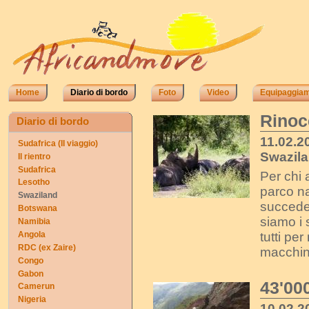
Home
Diario di bordo
Foto
Video
Equipaggia
Rinoc
Diario di bordo
11.02.2
Sudafrica (II viaggio)
Swazila
Il rientro
Sudafrica
Per chi 
Lesotho
parco na
Swaziland
succede.
Botswana
siamo i s
Namibia
Angola
tutti pe
RDC (ex Zaire)
macchina
Congo
Gabon
43'000
Camerun
Nigeria
10.02.2