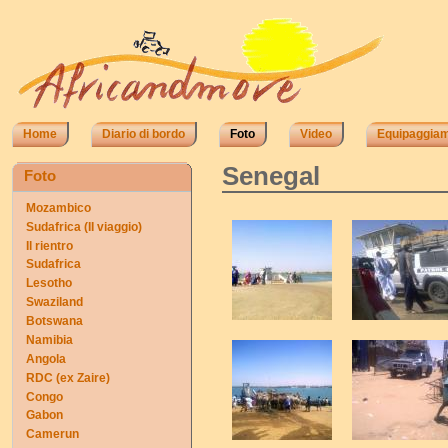
Home
Diario di bordo
Foto
Video
Equipaggia
Senegal
Foto
Mozambico
Sudafrica (II viaggio)
Il rientro
Sudafrica
Lesotho
Swaziland
Botswana
Namibia
Angola
RDC (ex Zaire)
Congo
Gabon
Camerun