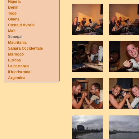
Nigeria
Benin
Togo
Ghana
Costa d'Avorio
Mali
Senegal
Mauritania
Sahara Occidentale
Marocco
Europa
La partenza
Il fuoristrada
Argentina