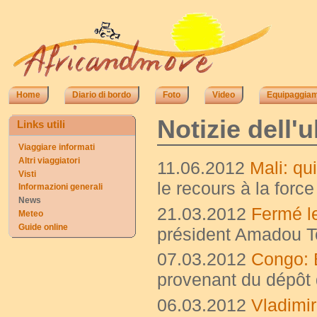
Home
Diario di bordo
Foto
Video
Equipaggia
Notizie dell'
Links utili
Viaggiare informati
Altri viaggiatori
11.06.2012
Mali: qu
Visti
le recours à la forc
Informazioni generali
News
21.03.2012
Fermé le
Meteo
Guide online
président Amadou T
07.03.2012
Congo: 
provenant du dépôt
06.03.2012
Vladimir