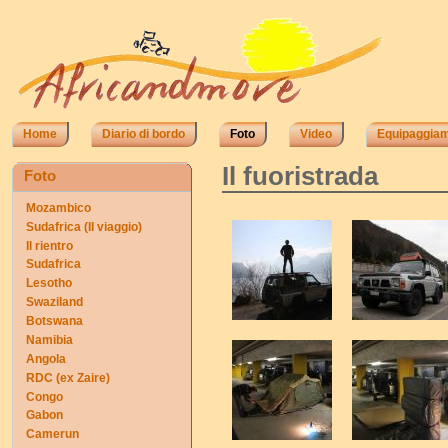
Home
Diario di bordo
Foto
Video
Equipaggia
Il fuoristrada
Foto
Mozambico
Sudafrica (II viaggio)
Il rientro
Sudafrica
Lesotho
Swaziland
Botswana
Namibia
Angola
RDC (ex Zaire)
Congo
Gabon
Camerun