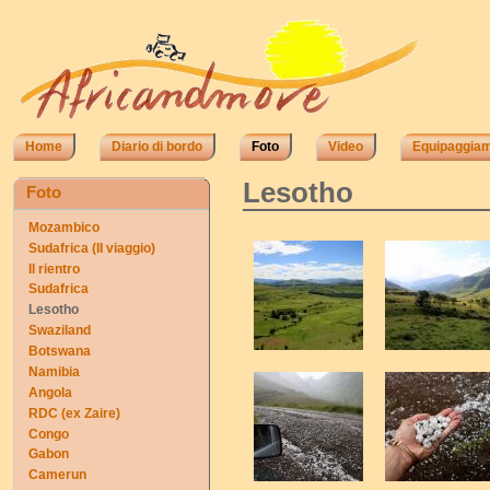
Home
Diario di bordo
Foto
Video
Equipaggia
Lesotho
Foto
Mozambico
Sudafrica (II viaggio)
Il rientro
Sudafrica
Lesotho
Swaziland
Botswana
Namibia
Angola
RDC (ex Zaire)
Congo
Gabon
Camerun