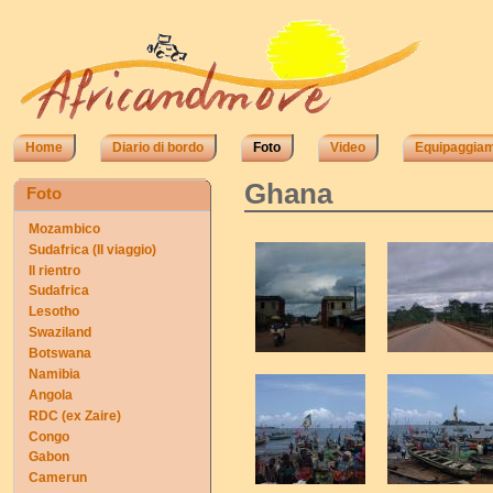
Home
Diario di bordo
Foto
Video
Equipaggia
Ghana
Foto
Mozambico
Sudafrica (II viaggio)
Il rientro
Sudafrica
Lesotho
Swaziland
Botswana
Namibia
Angola
RDC (ex Zaire)
Congo
Gabon
Camerun