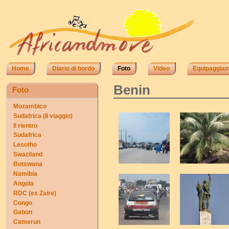
Home
Diario di bordo
Foto
Video
Equipaggia
Benin
Foto
Mozambico
Sudafrica (II viaggio)
Il rientro
Sudafrica
Lesotho
Swaziland
Botswana
Namibia
Angola
RDC (ex Zaire)
Congo
Gabon
Camerun