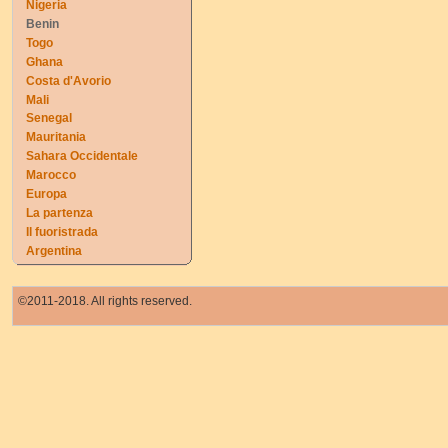
Nigeria
Benin
Togo
Ghana
Costa d'Avorio
Mali
Senegal
Mauritania
Sahara Occidentale
Marocco
Europa
La partenza
Il fuoristrada
Argentina
©2011-2018. All rights reserved.